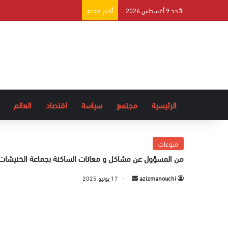
الأحد 9 أغسطس 2026
أخبار عاجلة
الرئيسية
مجتمع
سياسة
اقتصاد
العالم
منوعات
من المسؤول عن مشاكل و معانات الساكنة بجماعة الخنيشا
azizmanouchi
أ
17 يونيو 2025
ر
س
ل
ب