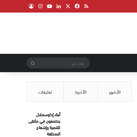
‫X
فيسبوك
ملخص الموقع RSS
لينكدإن
‫YouTube
انستقرام
تسجيل الدخول
بحث
عن
الأشهر
الأخيرة
تعليقات
أبناء إداوسملال
يجتمعون في ملتقى
للتنمية وإشعاع
المنطقة