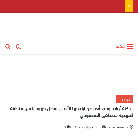
بح
الوضع ال
القائمة
حوادث
ساكنة أولاد وجيه تُعبر عن ارتياحها الأمني بفضل جهود رئيس منطقة
المهدية مصطفى المصمودي
azizmanouchi
أ
9 يوليو 2025
0
ر