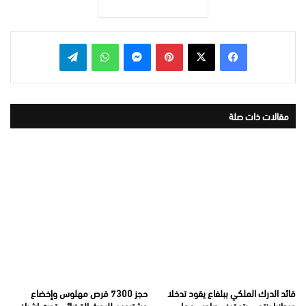
بينتيريست
ماسنجر
واتساب
تيلقرام
مقالات ذات صلة
قائد الدرك الملكي ببلفاع يقود تدخلا
حجز 7300 قرص مهلوس وإخضاع
ميدانيا ينتهي بتوقيف صاحب محل
مشتبهين للبحث القضائي تحت إشراف