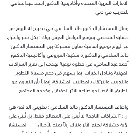
الامارات العربية المتحدة وأكاديمية الدكتور احمد عبدالشافي
للتدريب في دبي
وقال المستشار الدكتور خالد السلامي في تصريح له اليوم عبر
حسابه الشخصي بموقع التواصل الفيس بوك : بكل فخر واعتزاز،
تم اليوم توقيع اتفاقية تعاون مشتركة بين المستشار الدكتور
خالد السلامي والدكتورة سكينة المرزوقي وأكاديمية الدكتور
أحمد عبدالشافي، في خطوة نوعية تهدف إلى تعزيز الشراكات
المهنية وتبادل الخبرات، بما يسهم في دعم مسيرة التطوير
والتدريب والارتقاء بالمجالات المشتركة، إيماناً بأن التعاون هو
الطريق الأقصر نحو صناعة الأثر الحقيقي وخدمة المجتمع.
واضاف المستشار الدكتور خالد السلامي : نظريتي الدائمه هي
ان : “الشراكات الناجحة لا تُبنى على المصالح فقط، بل تُبنى على
رؤية مشتركة تصنع الأثر وتترك إرثاً يمتد للأجيال.” — المستشار
الدكتور خالد السلامي وندعو الجميع إلى أن يكونوا جزءاً من