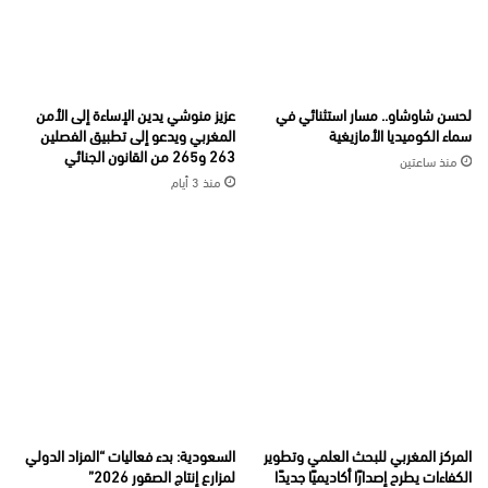
لحسن شاوشاو.. مسار استثنائي في
عزيز منوشي يدين الإساءة إلى الأمن
سماء الكوميديا الأمازيغية
المغربي ويدعو إلى تطبيق الفصلين
263 و265 من القانون الجنائي
منذ ساعتين
منذ 3 أيام
المركز المغربي للبحث العلمي وتطوير
السعودية: بدء فعاليات “المزاد الدولي
الكفاءات يطرح إصدارًا أكاديميًا جديدًا
لمزارع إنتاج الصقور 2026”