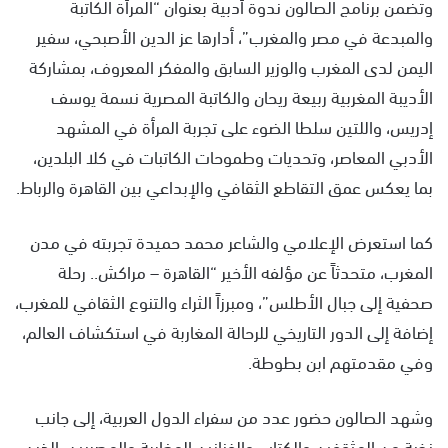
وتضمن برنامج الصالون ندوة أدبية بعنوان “المرأة الكاتبة
والمبدعة في مصر والمغرب”، أدارها عز الدين الأصبحي، سفير
اليمن لدى المغرب والوزير السابق والمفكر المعروف، بمشاركة
الأديبة المغربية ربيعة ريحان والكاتبة المصرية نسمة يوسف
إدريس، واللتين سلطا الضوء على تجربة المرأة في المشهد
الأدبي المعاصر، وتحديات وطموحات الكاتبات في كلا البلدين،
بما يعكس عمق التقاطع الثقافي والإبداعي بين القاهرة والرباط.
كما استعرض الإعلامي والشاعر محمد حميدة تجربته في مدن
المغرب، متحدثاً عن مؤلفه الأخير “القاهرة – مراكش.. رحلة
صحفية إلى جبال الأطلس”، ومبرزاً الثراء والتنوع الثقافي للمغرب،
إضافة إلى الدور التاريخي للرحالة المغاربة في استكشاف العالم،
وفي مقدمتهم ابن بطوطة.
وشهد الصالون حضور عدد من سفراء الدول العربية، إلى جانب
نخبة من المثقفين والكتاب والفنانين المغاربة والمصريين، الذين