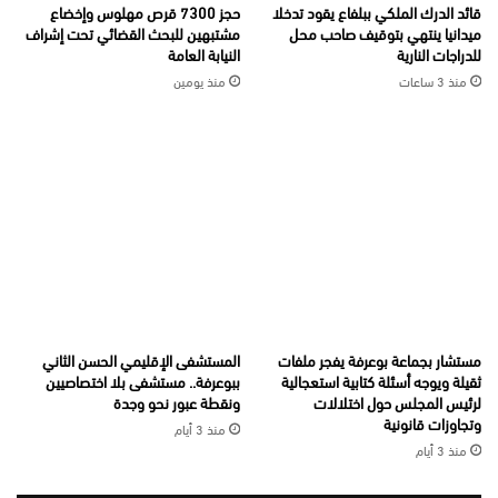
قائد الدرك الملكي ببلفاع يقود تدخلا
حجز 7300 قرص مهلوس وإخضاع
ميدانيا ينتهي بتوقيف صاحب محل
مشتبهين للبحث القضائي تحت إشراف
للدراجات النارية
النيابة العامة
منذ 3 ساعات
منذ يومين
مستشار بجماعة بوعرفة يفجر ملفات
المستشفى الإقليمي الحسن الثاني
ثقيلة ويوجه أسئلة كتابية استعجالية
ببوعرفة.. مستشفى بلا اختصاصيين
لرئيس المجلس حول اختلالات
ونقطة عبور نحو وجدة
وتجاوزات قانونية
منذ 3 أيام
منذ 3 أيام