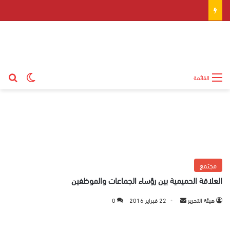
بح
الوضع ال
القائمة
مجتمع
العلاقة الحميمية بين رؤساء الجماعات والموظفين
هيئة التحرير
أ
22 فبراير 2016
0
ر
س