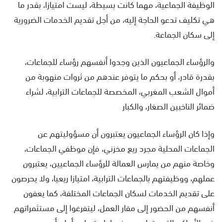
الوظيفة الجماعية، مهما كانت بسيطة، ليست امتيازا، بقدر ما
ل
هي تكليف تدعو الحاجة إليه، من أجل تقديم الخدمات الضرورية
ب
ر
إلى سكان الجماعة.
ي
د
والرؤساء الجماعيون الذين وجدوا أنفسهم رؤساء للجماعات،
ا
بقدرة قادر، أو بحكم ما يتوفر عندهم من ثروات منهوبة من
إ
أموال الشعب المغربي، المخصصة للجماعات الترابية، لشراء
ل
ك
ضمائر الناخبين الصغار، والكبار
ت
ر
وإذا كان الرؤساء الجماعيون يعتبرون أن مسؤوليتهم عن
و
الجماعات المحلية مجرد ريع مخزني، فإن موظفي الجماعات،
ن
وخاصة منهم من يمارس العمالة للرؤساء الجماعيين، يعتبرون
ي
ا
عملهم، ووظيفتهم بالجماعات الترابية، امتيازا ريعيا، ولا يحرصون
على تقديم الخدمات لسكان الجماعات المختلفة، كما يعفون
أنفسهم من الحضور إلى مقار العمل، ليتفرغوا إلى مستثمراتهم
في الأماكن التي يتواجدون فيها باستمرار، وأمام أعين