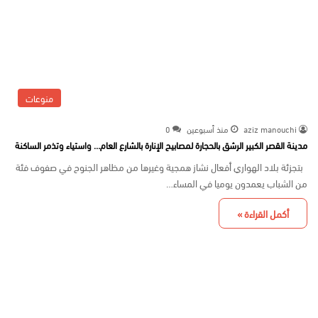
منوعات
aziz manouchi
منذ أسبوعين
0
مدينة القصر الكبير الرشق بالحجارة لمصابيح الإنارة بالشارع العام… واستياء وتذمر الساكنة
بتجزئة بلاد الهواري أفعال نشاز همجية وغيرها من مظاهر الجنوح في صفوف فئة
من الشباب يعمدون يوميا في المساء…
أكمل القراءة »