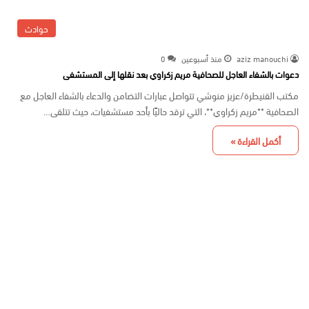
حوادث
aziz manouchi
منذ أسبوعين
0
دعوات بالشفاء العاجل للصحافية مريم زكراوي بعد نقلها إلى المستشفى
مكتب القنيطرة/عزيز منوشي تتواصل عبارات التضامن والدعاء بالشفاء العاجل مع
الصحافية **مريم زكراوي**، التي ترقد حاليًا بأحد مستشفيات، حيث تتلقى…
أكمل القراءة »