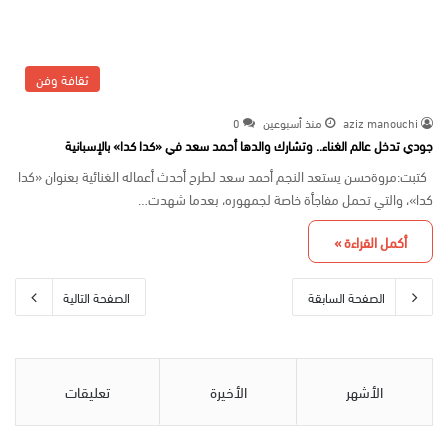
ثقافة وفن
aziz manouchi
منذ أسبوعين
0
جودي تدخل عالم الغناء.. وتشارك والدها أحمد سعد في «كدا كدا» بالإسبانية
كتبت:مروةحسن يستعد النجم أحمد سعد لطرح أحدث أعماله الغنائية بعنوان «كدا
كدا»، والتي تحمل مفاجأة خاصة لجمهوره، بعدما شهدت…
أكمل القراءة »
الصفحة السابقة
الصفحة التالية
الأشهر
الأخيرة
تعليقات