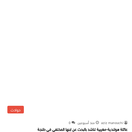
حوادث
aziz manouchi
منذ أسبوعين
0
عائلة هولندية-مغربية تناشد بالبحث عن ابنها المختفي في طنجة