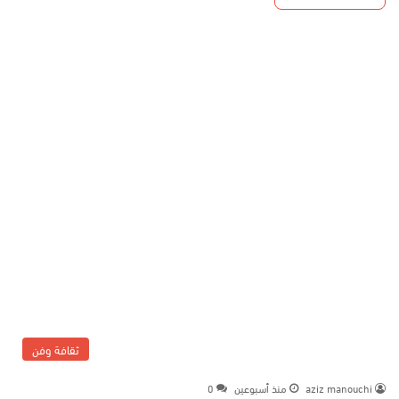
ثقافة وفن
aziz manouchi
منذ أسبوعين
0