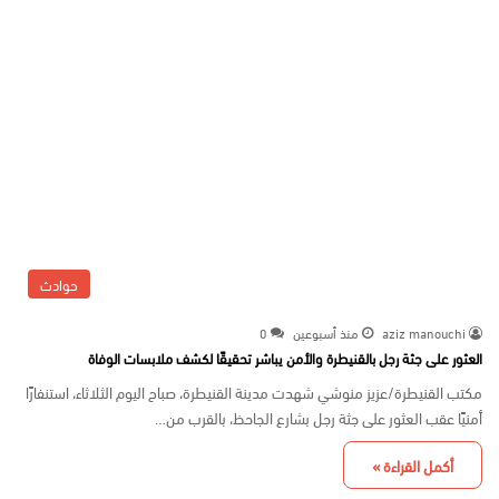
حوادث
aziz manouchi
منذ أسبوعين
0
العثور على جثة رجل بالقنيطرة والأمن يباشر تحقيقًا لكشف ملابسات الوفاة
مكتب القنيطرة/عزيز منوشي شهدت مدينة القنيطرة، صباح اليوم الثلاثاء، استنفارًا
أمنيًا عقب العثور على جثة رجل بشارع الجاحظ، بالقرب من…
أكمل القراءة »