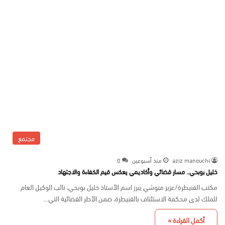
مجتمع
aziz manouchi
منذ أسبوعين
0
خليل بوبحي.. مسار قضائي وأكاديمي يعكس قيم الكفاءة والاجتهاد
مكتب القنيطرة/عزيز منوشي يبرز اسم الأستاذ خليل بوبحي، نائب الوكيل العام
للملك لدى محكمة الاستئناف بالقنيطرة، ضمن الأطر القضائية التي…
أكمل القراءة »