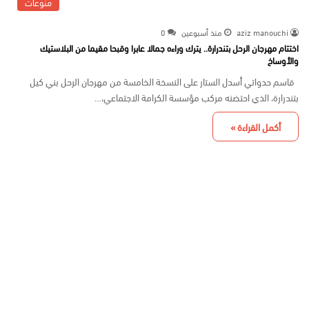
منوعات
aziz manouchi
منذ أسبوعين
0
اختتام مهرجان الرحل بتندرارة.. يترك وراءه جمالا عابرا وقبحا مقيما من البلاستيك
والأوساخ
قاسم حدواتي أسدل الستار على النسخة الخامسة من مهرجان الرحل بني كيل
بتندرارة، الذي احتضنه مركب مؤسسة الكرامة الاجتماعي،…
أكمل القراءة »