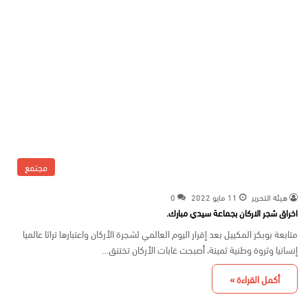
مجتمع
هيئة التحرير
11 مايو 2022
0
اخراق شجر الاركان بجماعة سيدي مبارك.
متابعة بوبكر المكييل بعد إقرار اليوم العالمي لشجرة الأركان واعتبارها تراثا عالميا
إنسانيا وثروة وطنية ثمينة، أصبحت غابات الأركان تختنق…
أكمل القراءة »