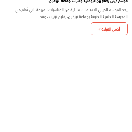
موسم ديني يجمع بين الروحانية والتراث بجماعة تيزغران.
يعد الموسم الديني للاتعزة السملالية من المناسبات المهمة التي تُقام في
المدرسة العلمية العتيقة بجماعة تيزغران، إقليم تزنيت ، وقد…
أكمل القراءة »