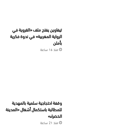
تيفاوين يفتح ملف «القروية في
الرواية المغربية» في ندوة فكرية
بأملن
منذ 16 ساعة
وقفة احتجاجية سلمية بالمهدية
للمطالبة باستكمال أشغال «المدينة
الخضراء»
منذ 21 ساعة