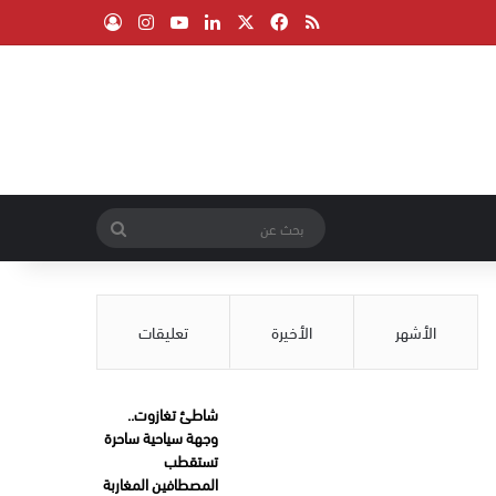
‫X
فيسبوك
ملخص الموقع RSS
لينكدإن
‫YouTube
انستقرام
تسجيل الدخول
بحث
عن
الأشهر
الأخيرة
تعليقات
شاطئ تغازوت..
وجهة سياحية ساحرة
تستقطب
المصطافين المغاربة