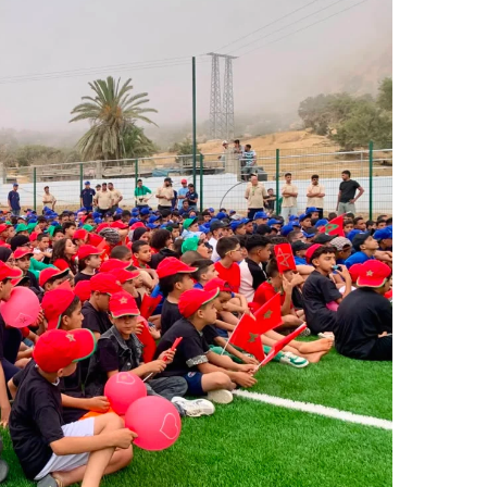
ر
ي
د
ا
إ
ل
ك
ت
ر
و
ن
ي
ا