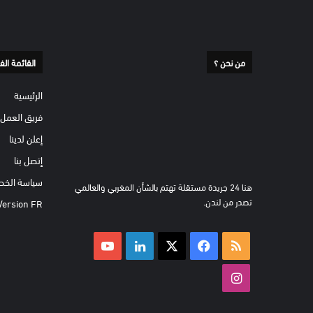
من نحن ؟
القائمة الف
الرئيسية
فريق العمل
إعلن لدينا
إتصل بنا
سياسة الخص
هنا 24 جريدة مستقلة تهتم بالشأن المغربي والعالمي
تصدر من لندن.
Version FR
ملخص
‫X
فيسبوك
لينكدإن
‫YouTube
الموقع
انستقرام
RSS