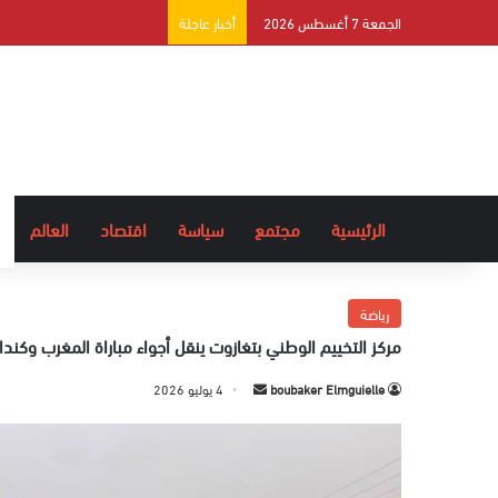
الجمعة 7 أغسطس 2026
أخبار عاجلة
الرئيسية
مجتمع
سياسة
اقتصاد
العالم
رياضة
مركز التخييم الوطني بتغازوت ينقل أجواء مباراة المغرب وكند
boubaker Elmguielle
أ
4 يوليو 2026
ر
س
ل
ب