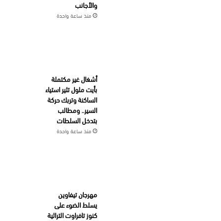
والأجانب
منذ ساعة واحدة
أشغال غير مكتملة
بأيت ملول تثير استياء
الساكنة وتربك حركة
السير.. ومطالب
بتدخل السلطات
منذ ساعة واحدة
مهرجان تيفاوين
يسلط الضوء على
كنوز تافراوت التراثية