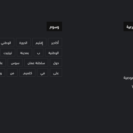
رعية
وسوم
أكادير
إقليم
الدورة
الوطني
الوطنية
ب
بمدينة
تيزنيت
حول
سلطنة عمان
سوس
عا
على
في
كلميم.
من
و
وصية