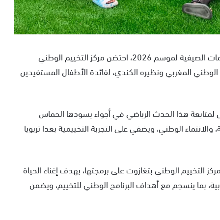
في إطار تنويع فقرات البرنامج التربوي والترفيهي للمخيمات الصيفية لموسم 2026، احتضن مركز التخييم الوطني
ب الوطني المغربي ونظيره الكندي، لفائدة الأطفال المستفيدين
ل لمتابعة هذا الحدث الرياضي في أجواء يسودها الحماس
ة، والانتماء الوطني، ويضفي على التجربة التخييمية بعدا تربويا
كز التخييم الوطني بتغازوت على برمجتها، بهدف إغناء الحياة
ربية، بما ينسجم مع أهداف البرنامج الوطني للتخييم، ويضمن